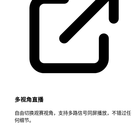
多视角直播
自由切换观赛视角，支持多路信号同屏播放，不错过任
何细节。