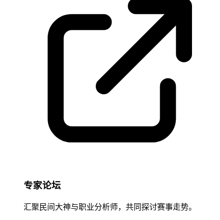
专家论坛
汇聚民间大神与职业分析师，共同探讨赛事走势。