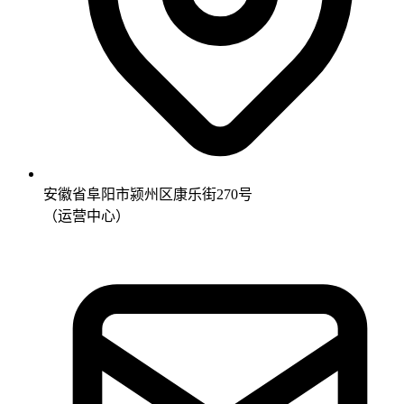
安徽省阜阳市颍州区康乐街270号
（运营中心）