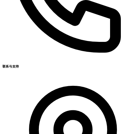
联系与支持