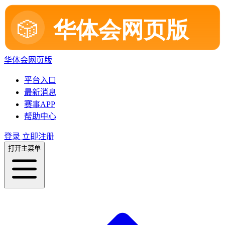
华体会网页版
平台入口
最新消息
赛事APP
帮助中心
登录
立即注册
打开主菜单