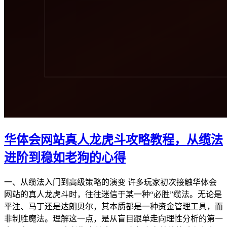
华体会网站真人龙虎斗攻略教程，从缆法
进阶到稳如老狗的心得
一、从缆法入门到高级策略的演变 许多玩家初次接触华体会
网站的真人龙虎斗时，往往迷信于某一种“必胜”缆法。无论是
平注、马丁还是达朗贝尔，其本质都是一种资金管理工具，而
非制胜魔法。理解这一点，是从盲目跟单走向理性分析的第一