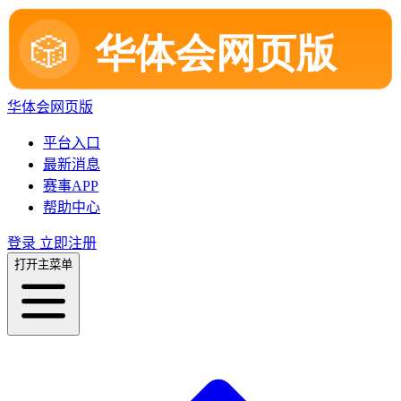
华体会网页版
平台入口
最新消息
赛事APP
帮助中心
登录
立即注册
打开主菜单