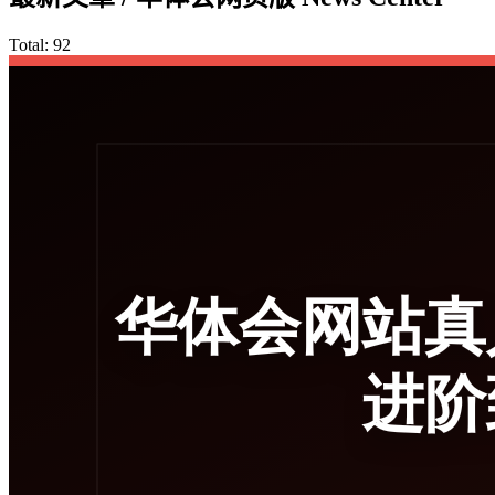
Total: 92