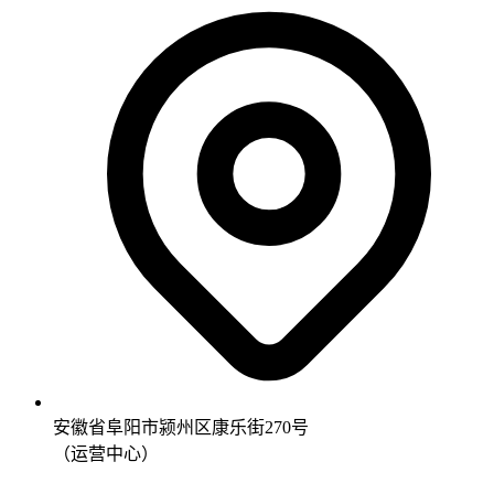
安徽省阜阳市颍州区康乐街270号
（运营中心）