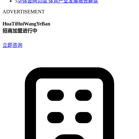
5
华体会网页版 体育产业发展报告解读
ADVERTISEMENT
HuaTiHuiWangYeBan
招商加盟进行中
立即咨询