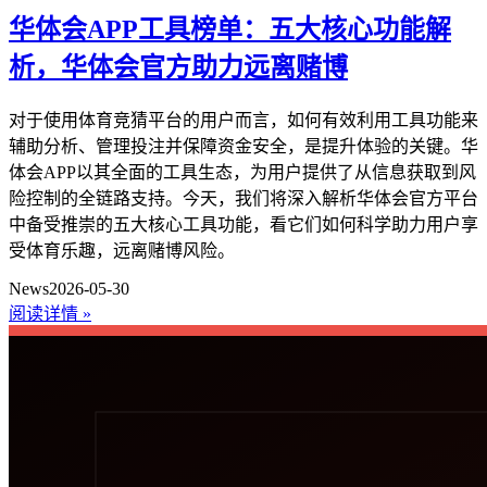
华体会APP工具榜单：五大核心功能解
析，华体会官方助力远离赌博
对于使用体育竞猜平台的用户而言，如何有效利用工具功能来
辅助分析、管理投注并保障资金安全，是提升体验的关键。华
体会APP以其全面的工具生态，为用户提供了从信息获取到风
险控制的全链路支持。今天，我们将深入解析华体会官方平台
中备受推崇的五大核心工具功能，看它们如何科学助力用户享
受体育乐趣，远离赌博风险。
News
2026-05-30
阅读详情 »