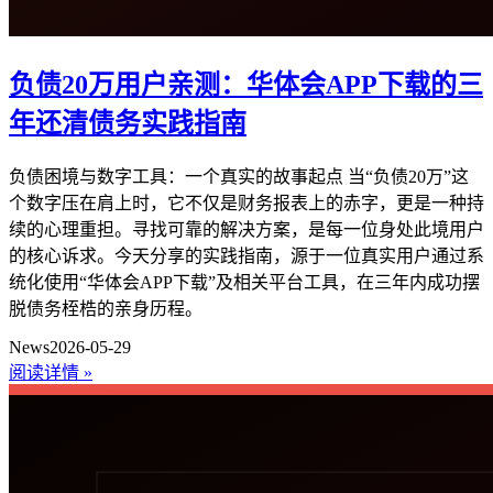
负债20万用户亲测：华体会APP下载的三
年还清债务实践指南
负债困境与数字工具：一个真实的故事起点 当“负债20万”这
个数字压在肩上时，它不仅是财务报表上的赤字，更是一种持
续的心理重担。寻找可靠的解决方案，是每一位身处此境用户
的核心诉求。今天分享的实践指南，源于一位真实用户通过系
统化使用“华体会APP下载”及相关平台工具，在三年内成功摆
脱债务桎梏的亲身历程。
News
2026-05-29
阅读详情 »