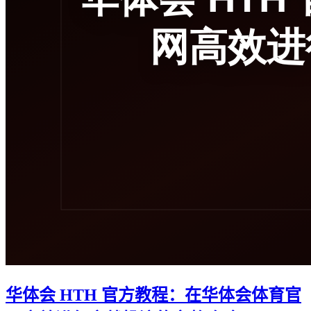
华体会 HTH 官方教程：在华体会体育官