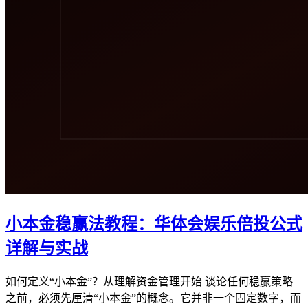
小本金稳赢法教程：华体会娱乐倍投公式
详解与实战
如何定义“小本金”？从理解资金管理开始 谈论任何稳赢策略
之前，必须先厘清“小本金”的概念。它并非一个固定数字，而