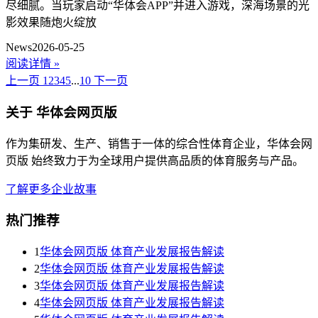
尽细腻。当玩家启动“华体会APP”并进入游戏，深海场景的光
影效果随炮火绽放
News
2026-05-25
阅读详情 »
上一页
1
2
3
4
5
...
10
下一页
关于 华体会网页版
作为集研发、生产、销售于一体的综合性体育企业，华体会网
页版 始终致力于为全球用户提供高品质的体育服务与产品。
了解更多企业故事
热门推荐
1
华体会网页版 体育产业发展报告解读
2
华体会网页版 体育产业发展报告解读
3
华体会网页版 体育产业发展报告解读
4
华体会网页版 体育产业发展报告解读