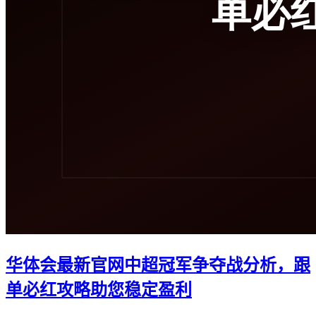
华体会最新官网中超冠军争夺战分析，跟
单必红攻略助您稳定盈利