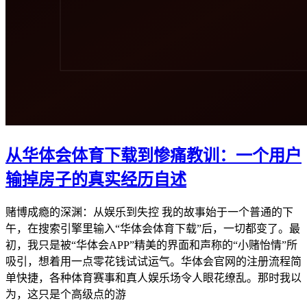
从华体会体育下载到惨痛教训：一个用户
输掉房子的真实经历自述
赌博成瘾的深渊：从娱乐到失控 我的故事始于一个普通的下
午，在搜索引擎里输入“华体会体育下载”后，一切都变了。最
初，我只是被“华体会APP”精美的界面和声称的“小赌怡情”所
吸引，想着用一点零花钱试试运气。华体会官网的注册流程简
单快捷，各种体育赛事和真人娱乐场令人眼花缭乱。那时我以
为，这只是个高级点的游