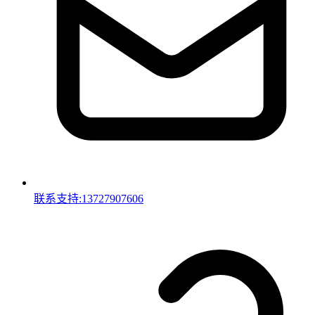
联系支持:13727907606