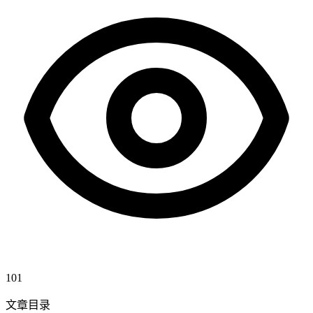
101
文章目录