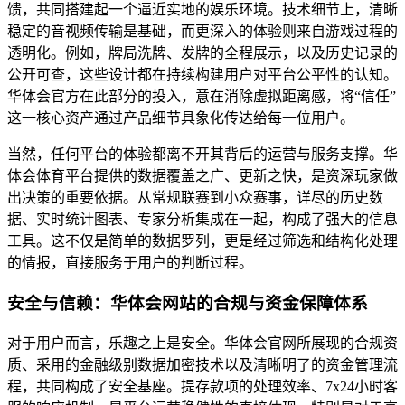
馈，共同搭建起一个逼近实地的娱乐环境。技术细节上，清晰
稳定的音视频传输是基础，而更深入的体验则来自游戏过程的
透明化。例如，牌局洗牌、发牌的全程展示，以及历史记录的
公开可查，这些设计都在持续构建用户对平台公平性的认知。
华体会官方在此部分的投入，意在消除虚拟距离感，将“信任”
这一核心资产通过产品细节具象化传达给每一位用户。
当然，任何平台的体验都离不开其背后的运营与服务支撑。华
体会体育平台提供的数据覆盖之广、更新之快，是资深玩家做
出决策的重要依据。从常规联赛到小众赛事，详尽的历史数
据、实时统计图表、专家分析集成在一起，构成了强大的信息
工具。这不仅是简单的数据罗列，更是经过筛选和结构化处理
的情报，直接服务于用户的判断过程。
安全与信赖：华体会网站的合规与资金保障体系
对于用户而言，乐趣之上是安全。华体会官网所展现的合规资
质、采用的金融级别数据加密技术以及清晰明了的资金管理流
程，共同构成了安全基座。提存款项的处理效率、7x24小时客