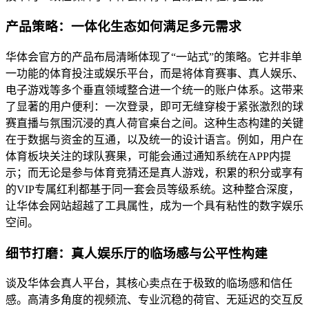
产品策略：一体化生态如何满足多元需求
华体会官方的产品布局清晰体现了“一站式”的策略。它并非单
一功能的体育投注或娱乐平台，而是将体育赛事、真人娱乐、
电子游戏等多个垂直领域整合进一个统一的账户体系。这带来
了显著的用户便利：一次登录，即可无缝穿梭于紧张激烈的球
赛直播与氛围沉浸的真人荷官桌台之间。这种生态构建的关键
在于数据与资金的互通，以及统一的设计语言。例如，用户在
体育板块关注的球队赛果，可能会通过通知系统在APP内提
示；而无论是参与体育竞猜还是真人游戏，积累的积分或享有
的VIP专属红利都基于同一套会员等级系统。这种整合深度，
让华体会网站超越了工具属性，成为一个具有粘性的数字娱乐
空间。
细节打磨：真人娱乐厅的临场感与公平性构建
谈及华体会真人平台，其核心卖点在于极致的临场感和信任
感。高清多角度的视频流、专业沉稳的荷官、无延迟的交互反