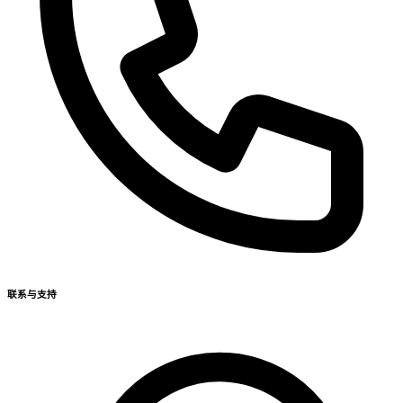
联系与支持