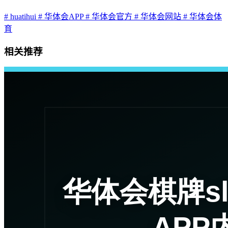
# huatihui
# 华体会APP
# 华体会官方
# 华体会网站
# 华体会体
育
相关推荐