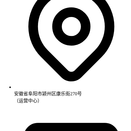
安徽省阜阳市颍州区康乐街270号
（运营中心）