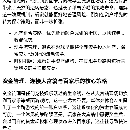
大幅领先时，他抽到负面卡片的概率会微调性增加，这为对局
带来了天然的逆转悬念，也延长了单局游戏的策略寿命。理解
这一隐藏机制，玩家就能更好地管理风险，例如在资产领先时
转为保守策略，而非一味扩张。
地产组合策略：优先收购颜色成组的街区，以快速建立
收费优势。
现金流管理：避免在游戏早期将全部资金投入地产，保
留应对“意外”的流动资金。
时机把握：观察对手资产结构，在其现金短缺时进行关
键地块的竞拍或交易。
资金管理：连接大富翁与百家乐的核心策略
资金管理是任何竞技娱乐活动的生命线，在从大富翁现场切换
到百家乐等桌面游戏时，这一点尤为重要。华体会体育APP提
供了一个跨游戏的统一账户体系，这让系统化的资金管理成为
可能。一个常见的策略误区是，玩家在大富翁中赢得奖金后，
会以同样的资金规模和心理状态进入百家乐，这往往导致快速
亏损。