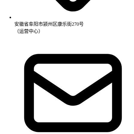
安徽省阜阳市颍州区康乐街270号
（运营中心）