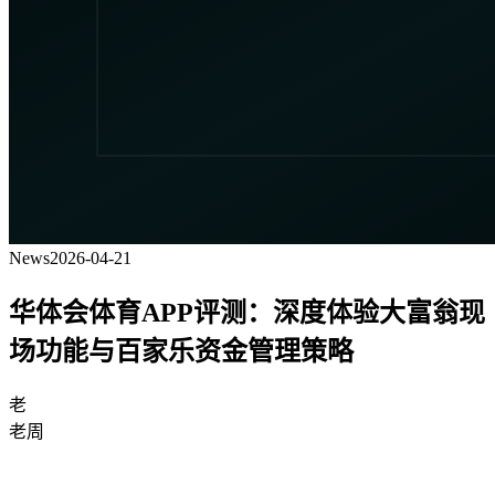
News
2026-04-21
华体会体育APP评测：深度体验大富翁现
场功能与百家乐资金管理策略
老
老周