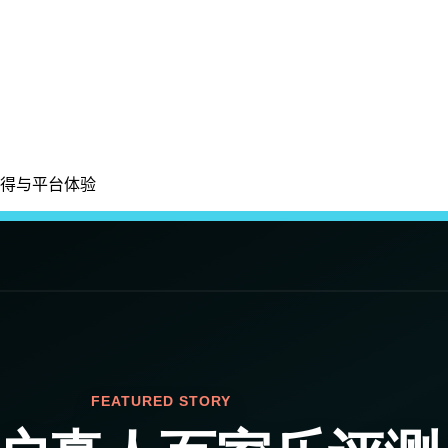
得与平台体验