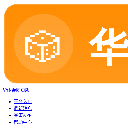
华体会网页版
平台入口
最新消息
赛事APP
帮助中心