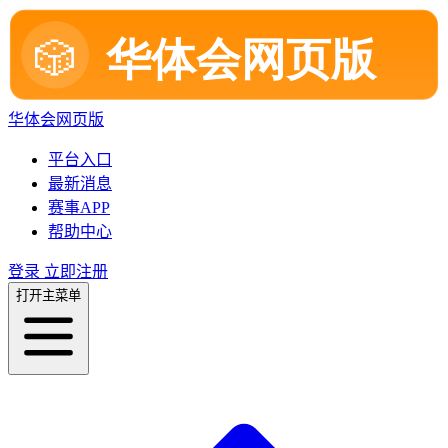
华体会网页版
平台入口
最新消息
赛事APP
帮助中心
登录
立即注册
打开主菜单