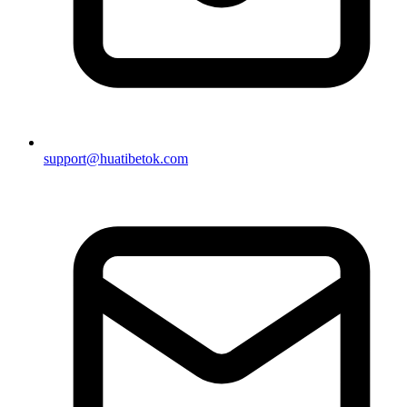
support@huatibetok.com