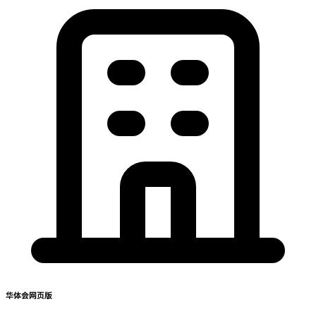
华体会网页版