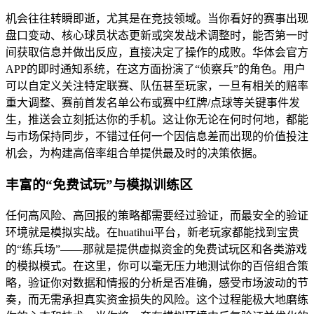
机会往往转瞬即逝，尤其是在竞技领域。当你看好的赛事出现
盘口变动、核心球员状态更新或突发战术调整时，能否第一时
间获取信息并做出反应，直接决定了操作的成败。华体会官方
APP的即时通知系统，在这方面扮演了“侦察兵”的角色。用户
可以自定义关注特定联赛、队伍甚至玩家，一旦有相关的赔率
重大调整、赛前首发名单公布或赛中红牌/点球等关键事件发
生，推送会立刻抵达你的手机。这让你无论在何时何地，都能
与市场保持同步，不错过任何一个因信息差而出现的价值投注
机会，为构建高倍率组合单提供最及时的决策依据。
丰富的“免费试玩”与模拟训练区
任何高风险、高回报的策略都需要经过验证，而最安全的验证
环境就是模拟实战。在huatihui平台，新老玩家都能找到宝贵
的“练兵场”——那就是提供虚拟资金的免费试玩区和各类游戏
的模拟模式。在这里，你可以毫无压力地测试你的百倍组合策
略，验证你对数据和情报的分析是否准确，感受市场波动的节
奏，而无需承担真实资金损失的风险。这个过程能极大地磨练