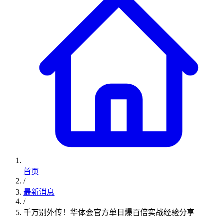
首页
/
最新消息
/
千万别外传！华体会官方单日爆百倍实战经验分享