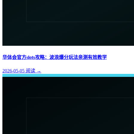
华体会官方slots攻略：波浪爆分玩法亲测有效教学
2026-05-05
阅读
→