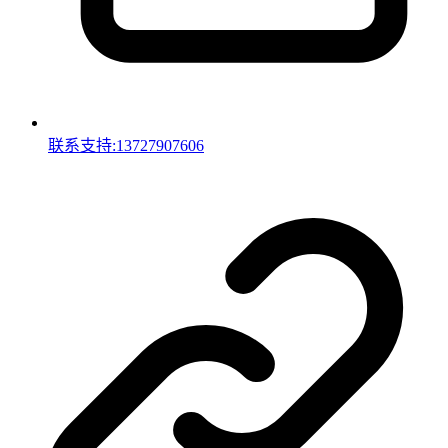
联系支持:13727907606