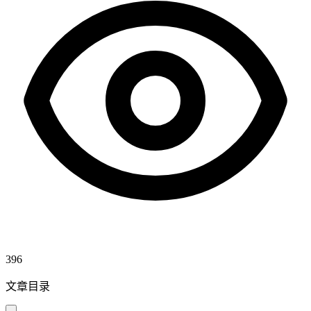
396
文章目录