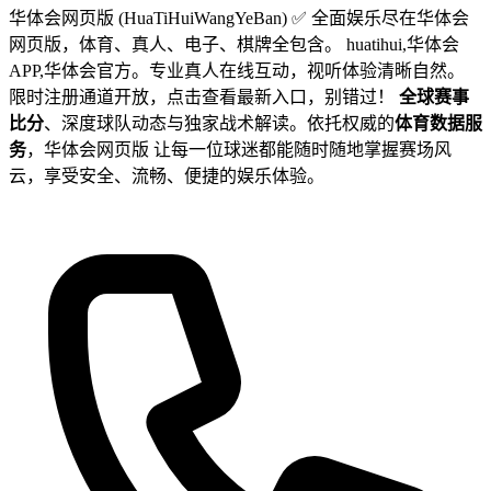
华体会网页版 (HuaTiHuiWangYeBan) ✅ 全面娱乐尽在华体会
网页版，体育、真人、电子、棋牌全包含。 huatihui,华体会
APP,华体会官方。专业真人在线互动，视听体验清晰自然。
限时注册通道开放，点击查看最新入口，别错过！
全球赛事
比分
、深度球队动态与独家战术解读。依托权威的
体育数据服
务
，华体会网页版 让每一位球迷都能随时随地掌握赛场风
云，享受安全、流畅、便捷的娱乐体验。