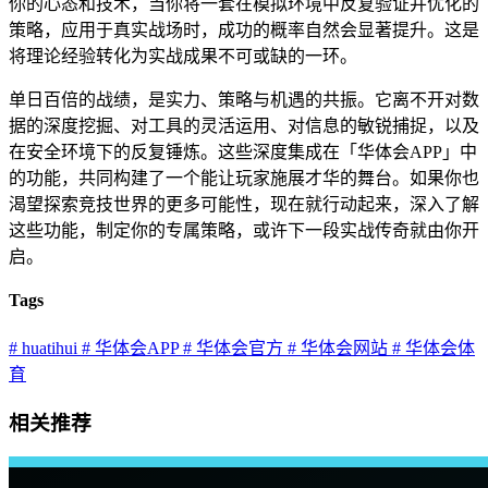
你的心态和技术，当你将一套在模拟环境中反复验证并优化的
策略，应用于真实战场时，成功的概率自然会显著提升。这是
将理论经验转化为实战成果不可或缺的一环。
单日百倍的战绩，是实力、策略与机遇的共振。它离不开对数
据的深度挖掘、对工具的灵活运用、对信息的敏锐捕捉，以及
在安全环境下的反复锤炼。这些深度集成在「华体会APP」中
的功能，共同构建了一个能让玩家施展才华的舞台。如果你也
渴望探索竞技世界的更多可能性，现在就行动起来，深入了解
这些功能，制定你的专属策略，或许下一段实战传奇就由你开
启。
Tags
# huatihui
# 华体会APP
# 华体会官方
# 华体会网站
# 华体会体
育
相关推荐