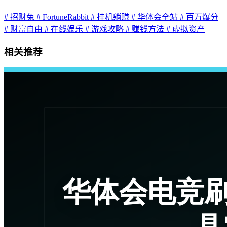
# 招财兔
# FortuneRabbit
# 挂机躺赚
# 华体会全站
# 百万爆分
# 财富自由
# 在线娱乐
# 游戏攻略
# 赚钱方法
# 虚拟资产
相关推荐