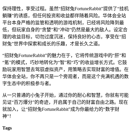
保持理性，享受过程。虽然“招财兔FortuneRabbit”提供了“挂机
躺赚”的诱惑，但任何投资和收益都伴随着风险。华体会全站
平台本身严格的监管和透明的游戏机制，已经将风险降到最
低，但玩家自身的“贪婪”和“冲动”仍然是最大的敌人。设定合
理的收益目标，切勿过度沉迷，保持良好的心态，享受在“招
财兔”世界中探索和成长的乐趣，才是长久之道。
“招财兔FortuneRabbit”的魅力在于，它将传统游戏中的“肝”和
“氪”的模式，巧妙地转化为“智”和“巧”的收益增长方式。它鼓
励玩家用智慧去驾驭虚拟资产，用策略去实现财富的增值。在
华体会全站，你不再只是一个旁观者，而是这个充满机遇的数
字生态中的积极参与者。
从一只普通的小兔子开始，通过你的耐心和智慧，你就有可能
见证“百万爆分”的奇迹，开启属于自己的财富自由之路。现在
就加入，让“招财兔FortuneRabbit”成为你最给力的“数字财
神”！
Tags