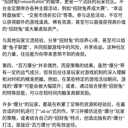
“招财兔FortuneRabbit”的载体，更是一个活跃的玩家社区。平
台会定期举办各种主题活动，例如“招财兔养成大赛”、“幸运
转盘抽奖”、“交易市场折扣日”等等。参与这些活动，不仅可
以获得额外的游戏道具、稀有资源，甚至可以直接获得高价值
的“招财兔”或大量虚拟资产。
与其他玩家交流经验，分享“招财兔”的培养心得，甚至可以组
建“兔子联盟”，共同抵御游戏中的风险，共享收益。这种社区
的力量，往往能为你带来意想不到的收获。
第四，“百万爆分”并非偶然，而是策略的结果。虽然“爆分”带
有一定的运气成分，但背后往往是玩家对游戏机制的深入理解
和对时机的精准把握。例如，在某些特定的游戏活动期间，游
戏的“爆率”可能会被大幅提升；或者，通过组合使用“招财兔”
的特殊技能，可以在短时间内触发高额奖励。
许多“爆分”的玩家，都是在积累了足够的资源和经验后，在最
合适的时机进行了“all-in”式的作。学习并模仿这些“爆分”玩家
的策略，或者结合自己的“招财兔”特点，创造出独有的“爆分”
打法，是接近“百万爆分”的有效途径。