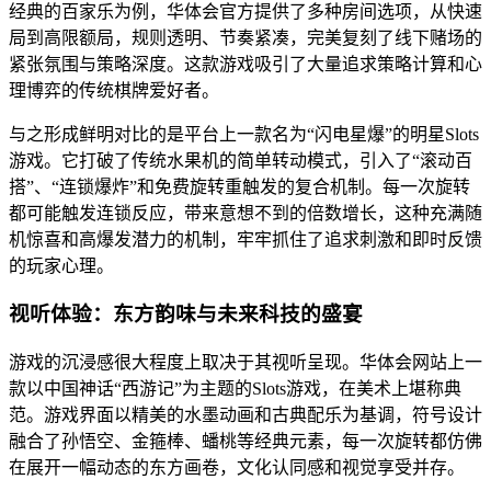
经典的百家乐为例，华体会官方提供了多种房间选项，从快速
局到高限额局，规则透明、节奏紧凑，完美复刻了线下赌场的
紧张氛围与策略深度。这款游戏吸引了大量追求策略计算和心
理博弈的传统棋牌爱好者。
与之形成鲜明对比的是平台上一款名为“闪电星爆”的明星Slots
游戏。它打破了传统水果机的简单转动模式，引入了“滚动百
搭”、“连锁爆炸”和免费旋转重触发的复合机制。每一次旋转
都可能触发连锁反应，带来意想不到的倍数增长，这种充满随
机惊喜和高爆发潜力的机制，牢牢抓住了追求刺激和即时反馈
的玩家心理。
视听体验：东方韵味与未来科技的盛宴
游戏的沉浸感很大程度上取决于其视听呈现。华体会网站上一
款以中国神话“西游记”为主题的Slots游戏，在美术上堪称典
范。游戏界面以精美的水墨动画和古典配乐为基调，符号设计
融合了孙悟空、金箍棒、蟠桃等经典元素，每一次旋转都仿佛
在展开一幅动态的东方画卷，文化认同感和视觉享受并存。