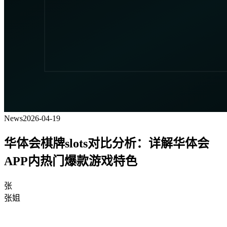
News
2026-04-19
华体会棋牌slots对比分析：详解华体会
APP内热门爆款游戏特色
张
张姐