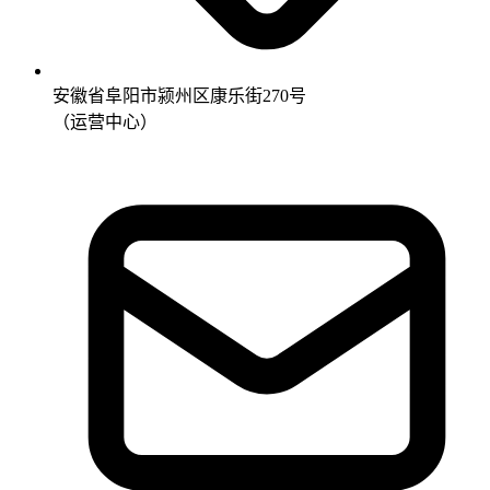
安徽省阜阳市颍州区康乐街270号
（运营中心）