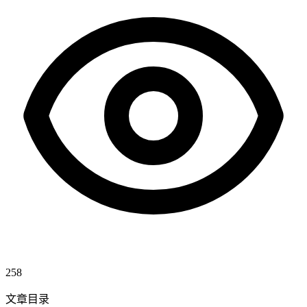
258
文章目录