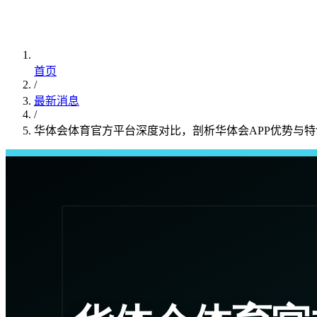
首页
/
最新消息
/
华体会体育官方平台深度对比，剖析华体会APP优势与特