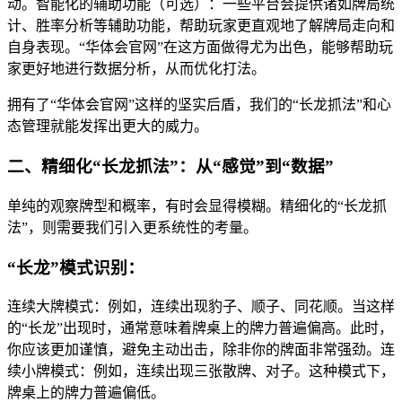
动。智能化的辅助功能（可选）：一些平台会提供诸如牌局统
计、胜率分析等辅助功能，帮助玩家更直观地了解牌局走向和
自身表现。“华体会官网”在这方面做得尤为出色，能够帮助玩
家更好地进行数据分析，从而优化打法。
拥有了“华体会官网”这样的坚实后盾，我们的“长龙抓法”和心
态管理就能发挥出更大的威力。
二、精细化“长龙抓法”：从“感觉”到“数据”
单纯的观察牌型和概率，有时会显得模糊。精细化的“长龙抓
法”，则需要我们引入更系统性的考量。
“长龙”模式识别：
连续大牌模式：例如，连续出现豹子、顺子、同花顺。当这样
的“长龙”出现时，通常意味着牌桌上的牌力普遍偏高。此时，
你应该更加谨慎，避免主动出击，除非你的牌面非常强劲。连
续小牌模式：例如，连续出现三张散牌、对子。这种模式下，
牌桌上的牌力普遍偏低。