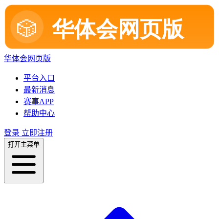
华体会网页版
平台入口
最新消息
赛事APP
帮助中心
登录
立即注册
打开主菜单