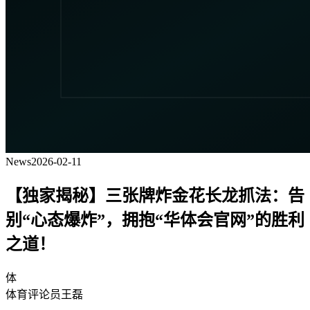
News
2026-02-11
【独家揭秘】三张牌炸金花长龙抓法：告
别“心态爆炸”，拥抱“华体会官网”的胜利
之道！
体
体育评论员王磊