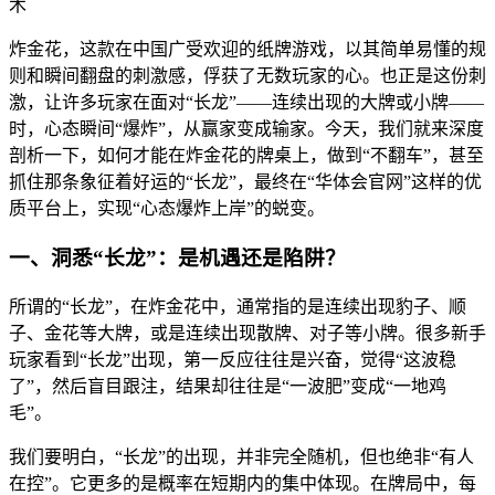
术
炸金花，这款在中国广受欢迎的纸牌游戏，以其简单易懂的规
则和瞬间翻盘的刺激感，俘获了无数玩家的心。也正是这份刺
激，让许多玩家在面对“长龙”——连续出现的大牌或小牌——
时，心态瞬间“爆炸”，从赢家变成输家。今天，我们就来深度
剖析一下，如何才能在炸金花的牌桌上，做到“不翻车”，甚至
抓住那条象征着好运的“长龙”，最终在“华体会官网”这样的优
质平台上，实现“心态爆炸上岸”的蜕变。
一、洞悉“长龙”：是机遇还是陷阱？
所谓的“长龙”，在炸金花中，通常指的是连续出现豹子、顺
子、金花等大牌，或是连续出现散牌、对子等小牌。很多新手
玩家看到“长龙”出现，第一反应往往是兴奋，觉得“这波稳
了”，然后盲目跟注，结果却往往是“一波肥”变成“一地鸡
毛”。
我们要明白，“长龙”的出现，并非完全随机，但也绝非“有人
在控”。它更多的是概率在短期内的集中体现。在牌局中，每