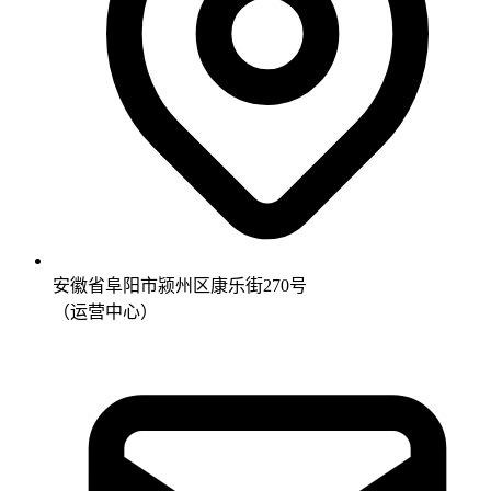
安徽省阜阳市颍州区康乐街270号
（运营中心）