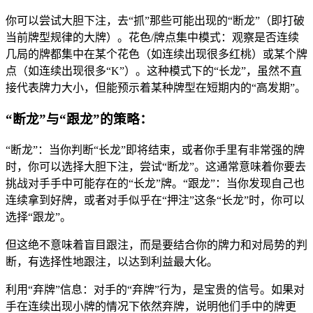
你可以尝试大胆下注，去“抓”那些可能出现的“断龙”（即打破
当前牌型规律的大牌）。花色/牌点集中模式：观察是否连续
几局的牌都集中在某个花色（如连续出现很多红桃）或某个牌
点（如连续出现很多“K”）。这种模式下的“长龙”，虽然不直
接代表牌力大小，但能预示着某种牌型在短期内的“高发期”。
“断龙”与“跟龙”的策略：
“断龙”：当你判断“长龙”即将结束，或者你手里有非常强的牌
时，你可以选择大胆下注，尝试“断龙”。这通常意味着你要去
挑战对手手中可能存在的“长龙”牌。“跟龙”：当你发现自己也
连续拿到好牌，或者对手似乎在“押注”这条“长龙”时，你可以
选择“跟龙”。
但这绝不意味着盲目跟注，而是要结合你的牌力和对局势的判
断，有选择性地跟注，以达到利益最大化。
利用“弃牌”信息：对手的“弃牌”行为，是宝贵的信号。如果对
手在连续出现小牌的情况下依然弃牌，说明他们手中的牌更