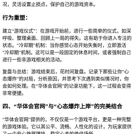
况，灵活设置止损点，保护自己的游戏资本。
行为重塑：
建立“游戏仪式”：在游戏开始前，进行一些简单的仪式，如深
呼吸、整理桌面、回顾上一局的得失。这有助于你进入专注的
状态。“冷却期”机制：当你感觉心态开始失衡时，立即激活
“冷却期”机制。这可以是一段固定的休息时间，或者强制自己
进行一些非游戏相关的活动。
复盘与总结：游戏结束后，花时间复盘。记录下那些让你“心
态爆炸”的对局，分析原因，并思考下次遇到类似情况时，你
会如何处理。在“华体会官网”的记录功能下，这一过程会变得
非常便捷。
四、“华体会官网”与“心态爆炸上岸”的完美结合
“华体会官网”提供的，不仅仅是一个游戏平台，更是一种完整
的游戏体验。它以其公平、流畅、人性化的设计，为玩家提供
了一个安心施展牌技、稳定心态的绝佳场所。