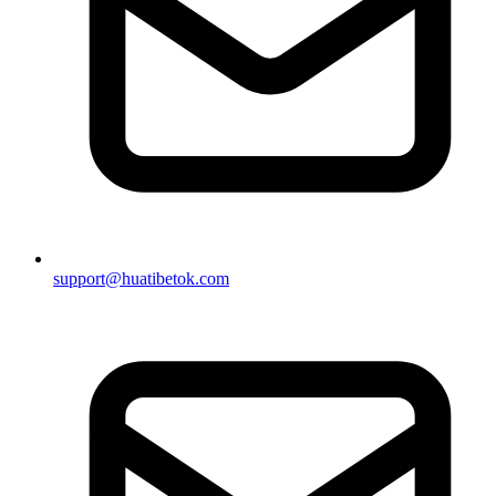
support@huatibetok.com