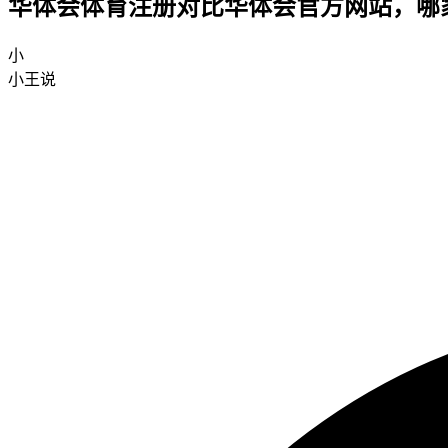
华体会体育注册对比华体会官方网站，哪家s
小
小王说