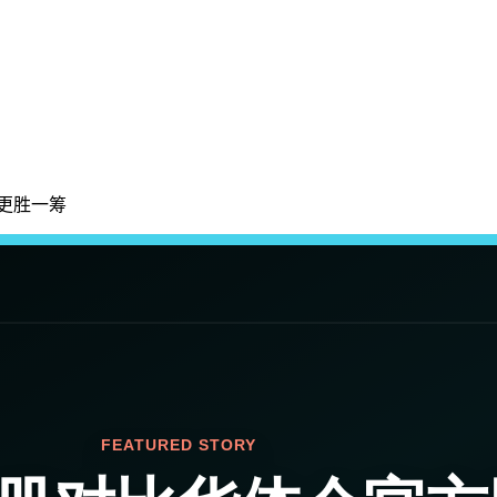
验更胜一筹