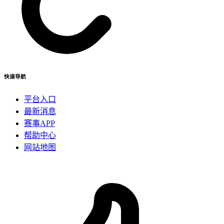
快速导航
平台入口
最新消息
赛事APP
帮助中心
网站地图