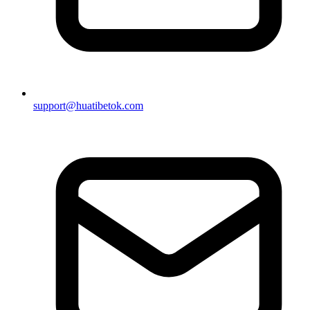
support@huatibetok.com