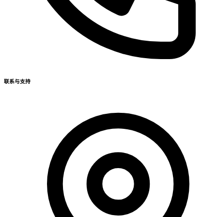
联系与支持