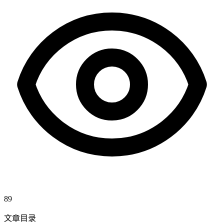
89
文章目录