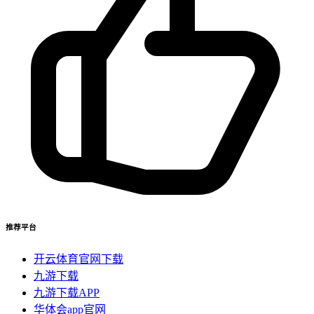
推荐平台
开云体育官网下载
九游下载
九游下载APP
华体会app官网