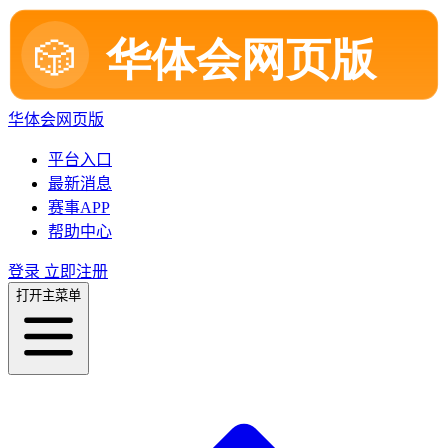
华体会网页版
平台入口
最新消息
赛事APP
帮助中心
登录
立即注册
打开主菜单