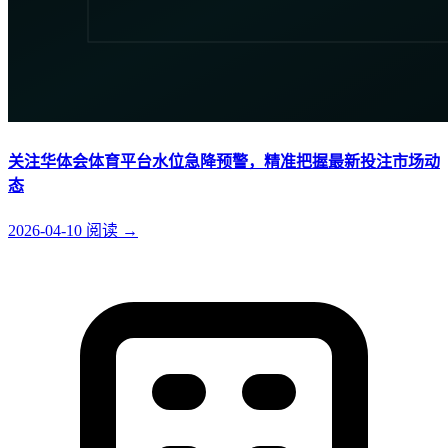
关注华体会体育平台水位急降预警，精准把握最新投注市场动
态
2026-04-10
阅读
→