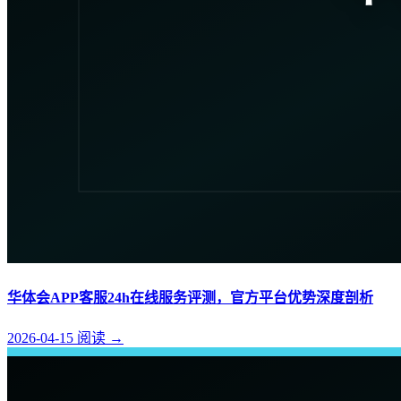
华体会APP客服24h在线服务评测，官方平台优势深度剖析
2026-04-15
阅读
→