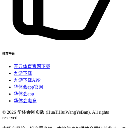
推荐平台
开云体育官网下载
九游下载
九游下载APP
华体会app官网
华体会app
华体会电竞
© 2026 华体会网页版 (HuaTiHuiWangYeBan). All rights
reserved.