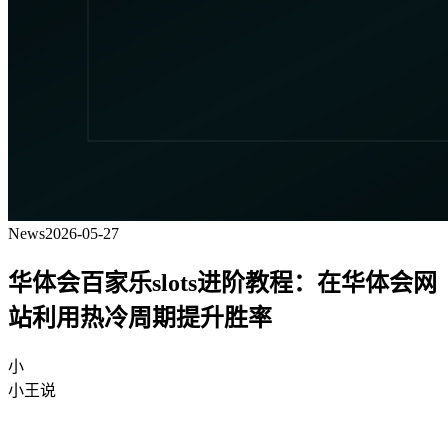
News
2026-05-27
华体会百家乐slots进阶教程：在华体会网
站利用热冷周期提升胜率
小
小王说