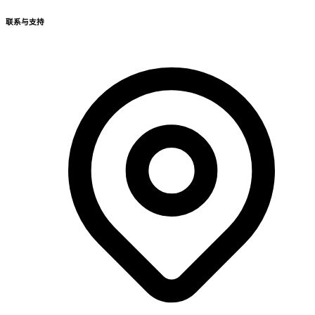
联系与支持