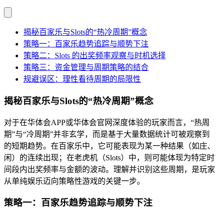
揭秘百家乐与Slots的“热冷周期”概念
策略一：百家乐趋势追踪与顺势下注
策略二：Slots 的出奖频率观察与时机选择
策略三：资金管理与周期策略的结合
规避误区：理性看待周期的局限性
揭秘百家乐与Slots的“热冷周期”概念
对于在华体会APP或华体会官网深度体验的玩家而言，“热周
期”与“冷周期”并非玄学，而是基于大量数据统计可被观察到
的短期趋势。在百家乐中，它可能表现为某一种结果（如庄、
闲）的连续出现；在老虎机（Slots）中，则可能体现为特定时
间段内出奖频率与金额的波动。理解并识别这些周期，是玩家
从单纯娱乐迈向策略性游戏的关键一步。
策略一：百家乐趋势追踪与顺势下注