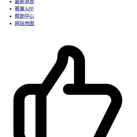
最新消息
赛事APP
帮助中心
网站地图