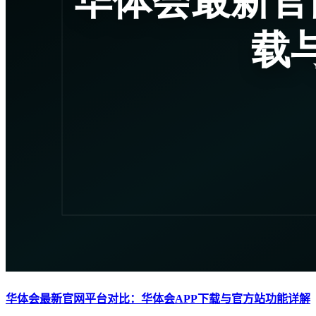
华体会最新官网平台对比：华体会APP下载与官方站功能详解