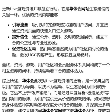
更新Live游戏资讯并非孤立行动，它是
华体会网站
生态建设的
关键一环。优质的资讯内容能够：
引导流量
：吸引对特定游戏感兴趣的用户访问，并直接
通过资讯页面的快速入口进入游戏。
提升信任
：通过公开、透明、及时的数据展示，建立平
台的公正性与专业性形象。
促进社区互动
：热门动态自然成为用户社区内讨论的话
题，激发UGC内容产生，形成良性互动循环。
最终，资讯、游戏、用户社区和会员服务体系共同构成了一个
相互滋养的闭环，持续驱动着平台的整体活力。
综上所述，
华体会
此次对Live游戏资讯的更新，是一次典型的
以用户需求为导向、以技术为驱动、以生态协同为目标的升
级。它远不止于“发布消息”，而是通过深度解析“极速龙虎”等
热门项目的脉搏，为用户提供更具价值的游戏陪伴。如果您想
亲身体验这种实时动态与深度分析结合的服务，并探索更多精
彩游戏，建议立即访问
华体会官网
或下载
华体会APP
，获取第