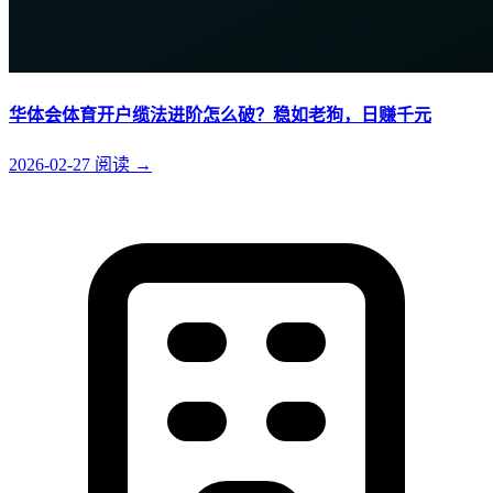
华体会体育开户缆法进阶怎么破？稳如老狗，日赚千元
2026-02-27
阅读
→