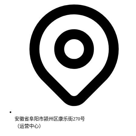
安徽省阜阳市颍州区康乐街270号
（运营中心）