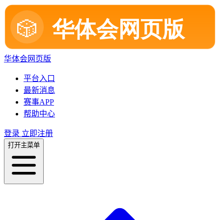
华体会网页版
平台入口
最新消息
赛事APP
帮助中心
登录
立即注册
打开主菜单