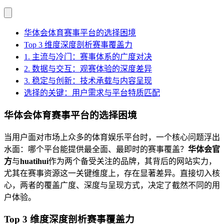
华体会体育赛事平台的选择困境
Top 3 维度深度剖析赛事覆盖力
1. 主流与冷门：赛事体系的广度对决
2. 数据与交互：观赛体验的深度差异
3. 稳定与创新：技术承载与内容呈现
选择的关键：用户需求与平台特质匹配
华体会体育赛事平台的选择困境
当用户面对市场上众多的体育娱乐平台时，一个核心问题浮出
水面：哪个平台能提供最全面、最即时的赛事覆盖？
华体会官
方
与
huatihui
作为两个备受关注的品牌，其背后的网站实力，
尤其在赛事资源这一关键维度上，存在显著差异。直接切入核
心，两者的覆盖广度、深度与呈现方式，决定了截然不同的用
户体验。
Top 3 维度深度剖析赛事覆盖力