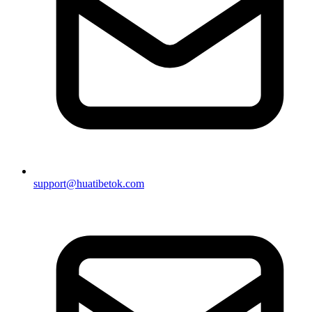
support@huatibetok.com