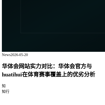
News
2026-05-20
华体会网站实力对比：华体会官方与
huatihui在体育赛事覆盖上的优劣分析
知
知行