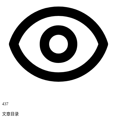
437
文章目录