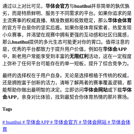
通过以上对比可见，
华体会官方
与
huatihui
并非简单的孰优孰
劣，而是特质鲜明、服务于不同需求的平台。如果你追求的是
主流赛事的权威直播、精准数据和极致稳定，那么
华体会体育
的官方平台是你的坚实后盾。如果你是体育探索者，热爱发现
小众赛事，并渴望在观赛中拥有更强的互动感和社区归属感，
那么
huatihui
提供的多元生态可能更对你的胃口。值得注意的
是，优秀的平台都致力于提升用户价值，例如在
华体会APP
中，新老用户常能享受到丰富的
无限红利
活动，这在一定程度
上弥补了任何平台可能存在的单一短板，提升了综合竞争力。
最终的选择权在于用户自身。无论是选择根植于传统的权威，
还是拥抱富于创新的活力，清晰了解两者的赛事覆盖逻辑，都
能帮助你做出最明智的决定。立即访问
华体会网站
或下载
华体
会APP
，亲身对比体验，找到最契合你体育热情的那片赛场。
Tags
# huatihui
# 华体会APP
# 华体会官方
# 华体会网站
# 华体会体
育