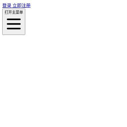
登录
立即注册
打开主菜单