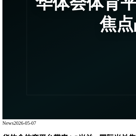
News
2026-05-07