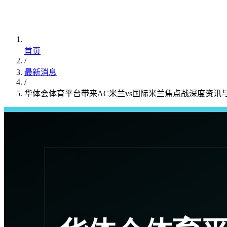
首页
/
最新消息
/
华体会体育平台带来AC米兰vs国际米兰焦点战深度资讯