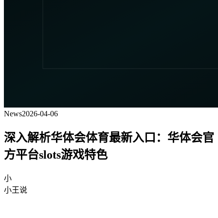
News
2026-04-06
深入解析华体会体育最新入口：华体会官
方平台slots游戏特色
小
小王说