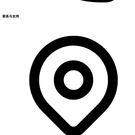
联系与支持