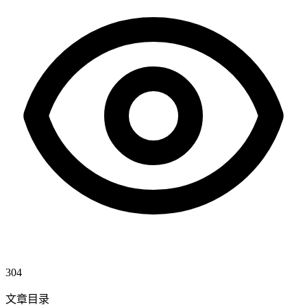
304
文章目录