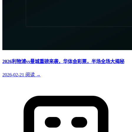
2026利物浦vs曼城重磅来袭，华体会彩票，半场全场大揭秘
2026-02-21
阅读
→