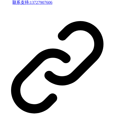
联系支持:13727907606